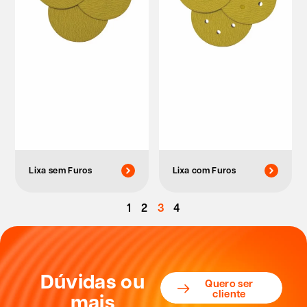
Lixa sem Furos
Lixa com Furos
1
2
3
4
Dúvidas ou
Quero ser
cliente
mais