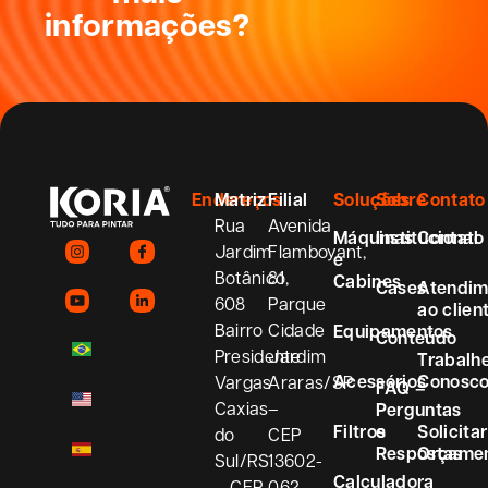
informações?
Endereços
Matriz
Filial
Soluções
Sobre
Contato
Rua
Avenida
Máquinas
Institucional
Contato
Jardim
Flamboyant,
e
Botânico,
81
Cabines
Cases
Atendim
608
Parque
ao clien
Bairro
Cidade
Equipamentos
Conteúdo
Presidente
Jardim
Trabalh
Acessórios
Conosc
Vargas
Araras/SP
FAQ –
Caxias
–
Perguntas
Filtros
e
Solicitar
do
CEP
Respostas
Orçame
Sul/RS
13602-
Calculadora
– CEP
062