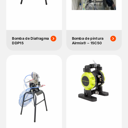
Bomba de Diafragma
Bomba de pintura
DDP15
Airmix® – 15C50