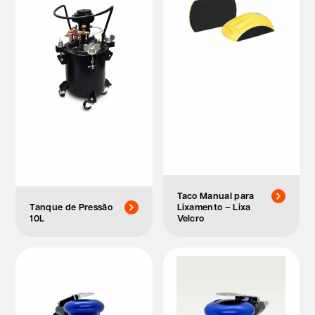
Taco Manual para
Tanque de Pressão
Lixamento – Lixa
10L
Velcro