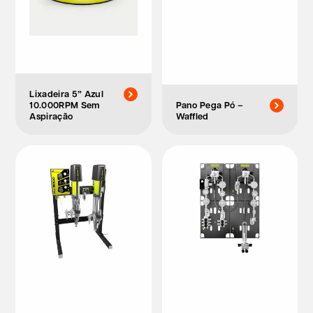
Lixadeira 5” Azul
10.000RPM Sem
Pano Pega Pó –
Aspiração
Waffled