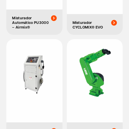
Misturador
Automático PU3000
Misturador
– Airmix®
CYCLOMIX® EVO