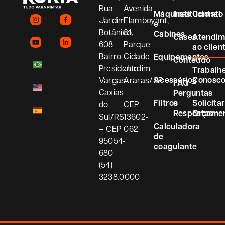
Rua
Avenida
Máquinas
Institucional
Contato
Jardim
Flamboyant,
e
Botânico,
81
Cabines
Cases
Atendim
608
Parque
ao clien
Bairro
Cidade
Equipamentos
Conteúdo
Presidente
Jardim
Trabalh
Acessórios
Conosc
Vargas
Araras/SP
FAQ –
Caxias
–
Perguntas
Filtros
e
Solicitar
do
CEP
Respostas
Orçame
Sul/RS
13602-
Calculadora
– CEP
062
de
95054-
coagulante
680
(54)
3238.0000