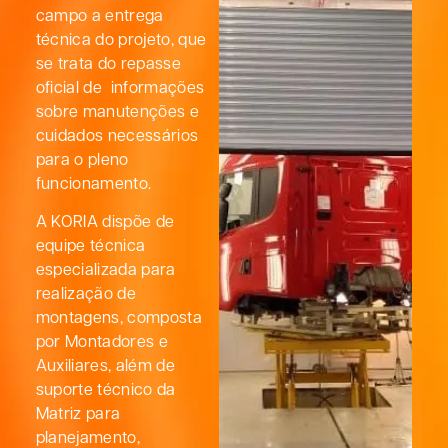
campo a entrega
técnica do projeto, que
se trata do repasse
oficial de informações
sobre manutenções e
cuidados necessários
para o pleno
funcionamento.
A KORIA dispõe de
equipe técnica
especializada para
realização de
montagens, composta
por Montadores e
Auxiliares, além de
suporte técnico da
Matriz para
planejamento,