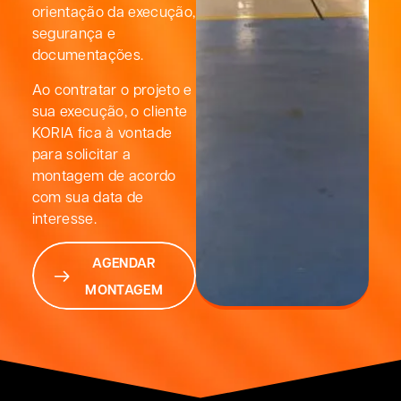
orientação da execução,
segurança e
documentações.
Ao contratar o projeto e
sua execução, o cliente
KORIA fica à vontade
para solicitar a
montagem de acordo
com sua data de
interesse.
AGENDAR
MONTAGEM