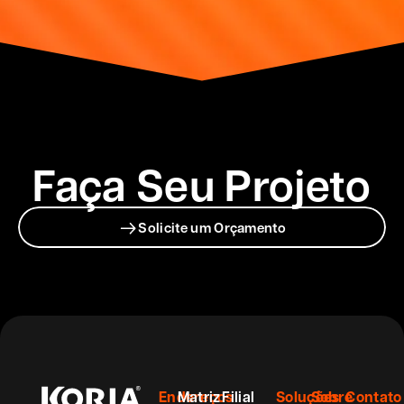
Faça Seu Projeto
Solicite um Orçamento
Endereços
Matriz
Filial
Soluções
Sobre
Contato