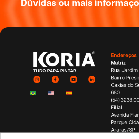
Dúvidas ou mais informaç
Violão
Endereços
Matriz
Rua Jardim 
Bairro Pres
Caxias do S
680
(54) 3238.0
Filial
Avenida Fla
Parque Cid
Araras/SP 