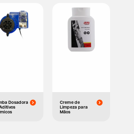
mba Dosadora
Creme de
Aditivos
Limpeza para
ímicos
Mãos