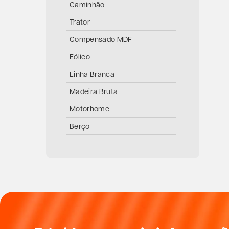
Caminhão
Trator
Compensado MDF
Eólico
Linha Branca
Madeira Bruta
Motorhome
Berço
Móvel Marcenaria
Navio
Piano
Porta
Rodas