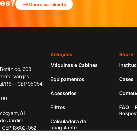
ões?
Quero ser cliente
Soluções
Sobre
Máquinas e Cabines
Instituc
Botânico, 608
idente Vargas
Equipamentos
Cases
ul/RS – CEP 95054-
Acessórios
Conteú
000
Filtros
FAQ – 
mboyant, 81
Respos
ade Jardim
Calculadora de
coagulante
– CEP 13602-062