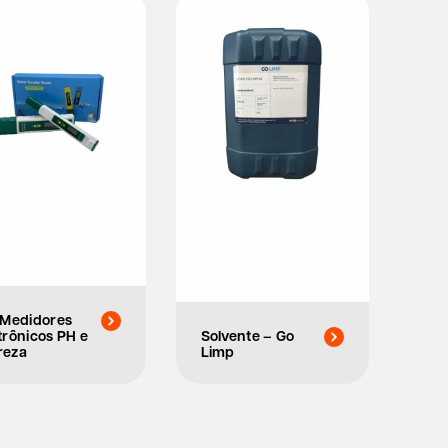
 Medidores
trônicos PH e
Solvente – Go
reza
Limp