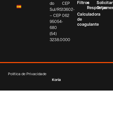
Filtros
e
Solicitar
do
CEP
Respostas
Orçame
Sul/RS
13602-
Calculadora
– CEP
062
de
95054-
coagulante
680
(54)
3238.0000
Política de Privacidade
Koria