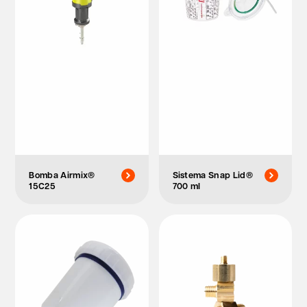
Bomba Airmix®
Sistema Snap Lid®
15C25
700 ml