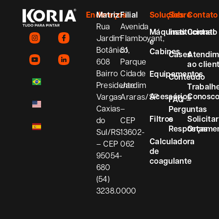
Endereços
Matriz
Filial
Soluções
Sobre
Contato
Rua
Avenida
Máquinas
Institucional
Contato
Jardim
Flamboyant,
e
Botânico,
81
Cabines
Cases
Atendim
608
Parque
ao clien
Bairro
Cidade
Equipamentos
Conteúdo
Presidente
Jardim
Trabalh
Acessórios
Conosc
Vargas
Araras/SP
FAQ –
Caxias
–
Perguntas
Filtros
e
Solicitar
do
CEP
Respostas
Orçame
Sul/RS
13602-
Calculadora
– CEP
062
de
95054-
coagulante
680
(54)
3238.0000