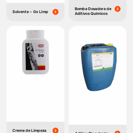
Bomba Dosadora de
Solvente – Go Limp
Aditivos Químicos
Creme de Limpeza