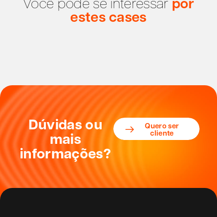
Você pode se interessar
por
estes cases
Dúvidas ou
Quero ser
cliente
mais
informações?