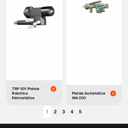
TRP 501 Pistola
Robótica
Pistola Automática
Eletrostática
WA 200
1
2
3
4
5