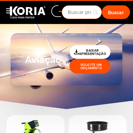
Para quem quer
BAIXAR
pintar:
APRESENTAÇÃO
Aviação
SOLICITE UM
ORÇAMENTO