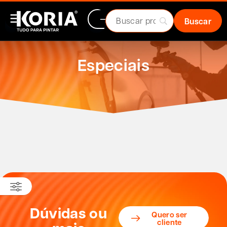
Especiais
Dúvidas ou
Quero ser
cliente