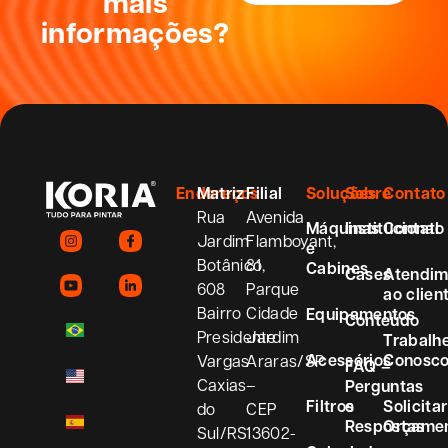
mais
informações?
Endereços
Matriz
Filial
Soluções
Sobre
Contato
Rua
Avenida
Máquinas
Institucional
Contato
Jardim
Flamboyant,
e
Botânico,
81
Cabines
Cases
Atendim
608
Parque
ao clien
Bairro
Cidade
Equipamentos
Conteúdo
Presidente
Jardim
Trabalh
Acessórios
Conosc
Vargas
Araras/SP
FAQ –
Caxias
–
Perguntas
Filtros
e
Solicitar
do
CEP
Respostas
Orçame
Sul/RS
13602-