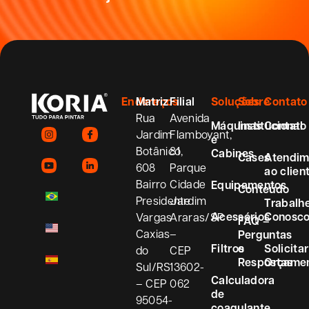
Endereços
Matriz
Filial
Soluções
Sobre
Contato
Rua
Avenida
Máquinas
Institucional
Contato
Jardim
Flamboyant,
e
Botânico,
81
Cabines
Cases
Atendim
608
Parque
ao clien
Bairro
Cidade
Equipamentos
Conteúdo
Presidente
Jardim
Trabalh
Acessórios
Conosc
Vargas
Araras/SP
FAQ –
Caxias
–
Perguntas
Filtros
e
Solicitar
do
CEP
Respostas
Orçame
Sul/RS
13602-
Calculadora
– CEP
062
de
95054-
coagulante