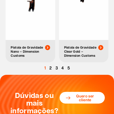
Pistola de Gravidade
Pistola de Gravidade
Nano – Dimension
Clear Gold –
Customs
Dimension Customs
1
2
3
4
5
Dúvidas ou
Quero ser
cliente
mais
informações?