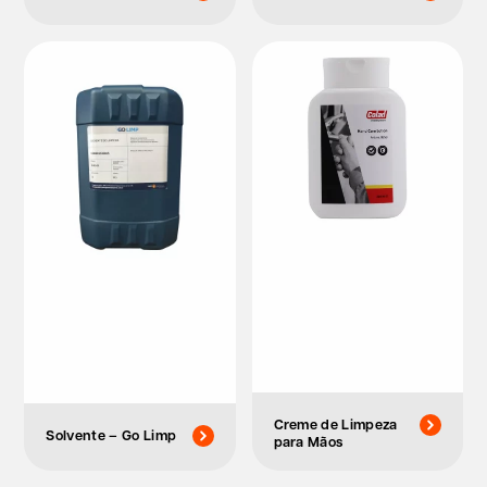
Creme de Limpeza
Solvente – Go Limp
para Mãos