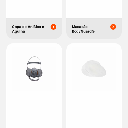
Capa de Ar, Bico e
Macacão
Agulha
BodyGuard®