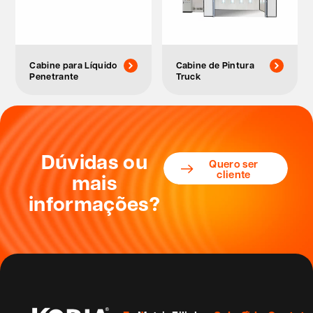
Cabine para Líquido
Cabine de Pintura
Penetrante
Truck
Dúvidas ou
Quero ser
cliente
mais
informações?