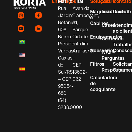
Endereços
Matriz
Filial
Soluções
Sobre
Contato
Rua
Avenida
Máquinas
Institucional
Contato
Jardim
Flamboyant,
e
Botânico,
81
Cabines
Cases
Atendim
608
Parque
ao clien
Bairro
Cidade
Equipamentos
Conteúdo
Presidente
Jardim
Trabalh
Acessórios
Conosc
Vargas
Araras/SP
FAQ –
Caxias
–
Perguntas
Filtros
e
Solicitar
do
CEP
Respostas
Orçame
Sul/RS
13602-
Calculadora
– CEP
062
de
95054-
coagulante
680
(54)
3238.0000