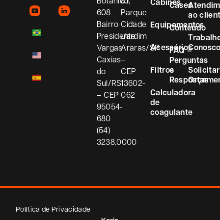
Botânico,
81
Cabines
Cases
Atendim
608
Parque
ao clien
Bairro
Cidade
Equipamentos
Conteúdo
Presidente
Jardim
Trabalh
Acessórios
Conosc
Vargas
Araras/SP
FAQ –
Caxias
–
Perguntas
Filtros
e
Solicitar
do
CEP
Respostas
Orçame
Sul/RS
13602-
Calculadora
– CEP
062
de
95054-
coagulante
680
(54)
3238.0000
Política de Privacidade
Koria