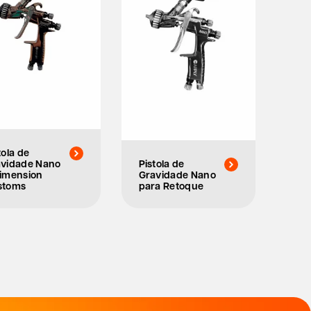
tola de
vidade Nano
Pistola de
imension
Gravidade Nano
stoms
para Retoque