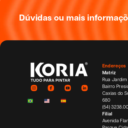
Dúvidas ou mais informaç
Endereços
Matriz
Rua Jardim 
Bairro Pres
Caxias do S
680
(54) 3238.0
Filial
Avenida Fla
Parque Cid