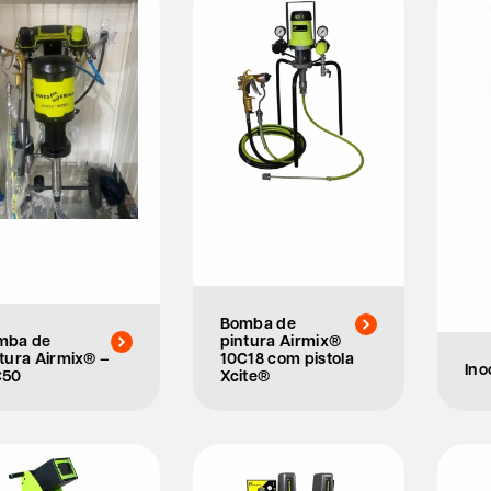
Bomba de
mba de
pintura Airmix®
tura Airmix® –
10C18 com pistola
Ino
C50
Xcite®