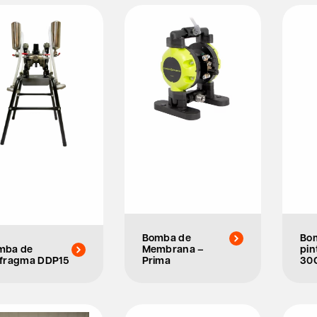
Bomba de
Bo
mba de
Membrana –
pin
afragma DDP15
Prima
30