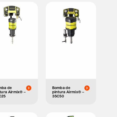
mba de
Bomba de
tura Airmix® –
pintura Airmix® –
C25
35C50