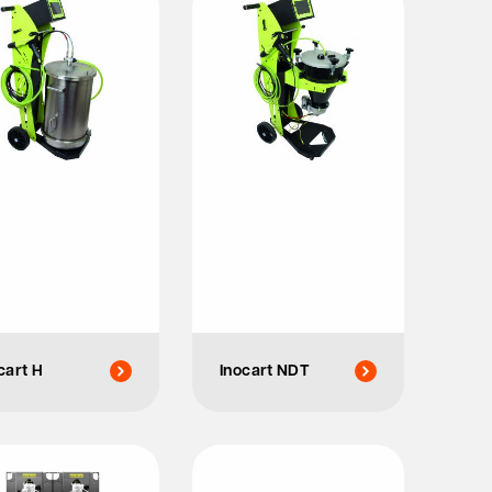
cart H
Inocart NDT