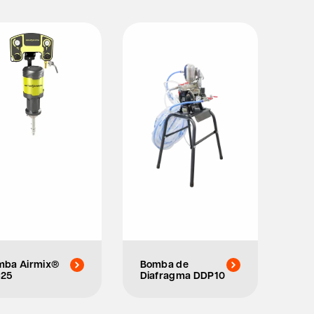
mba Airmix®
Bomba de
C25
Diafragma DDP10