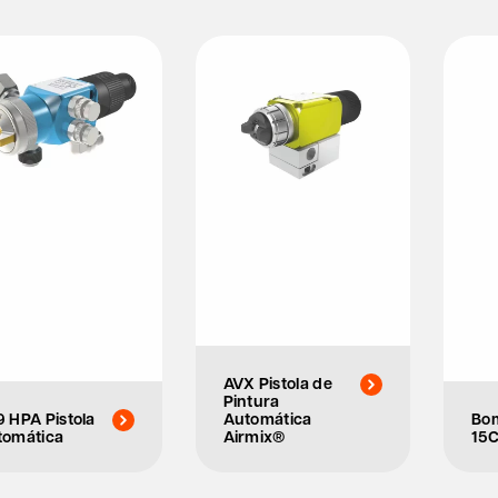
AVX Pistola de
Pintura
 HPA Pistola
Automática
Bo
tomática
Airmix®
15