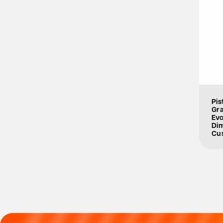
Pis
Gr
Evo
Di
Cu