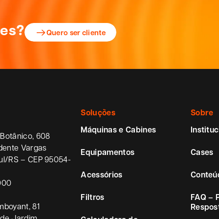
ões?
Quero ser cliente
Soluções
Sobre
Máquinas e Cabines
Instituc
Botânico, 608
idente Vargas
Equipamentos
Cases
ul/RS – CEP 95054-
Acessórios
Conteú
000
Filtros
FAQ – 
mboyant, 81
Respos
ade Jardim