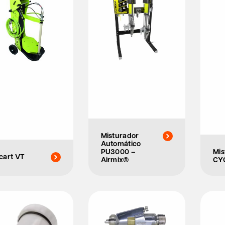
Misturador
Automático
PU3000 –
Mis
cart VT
Airmix®
CY