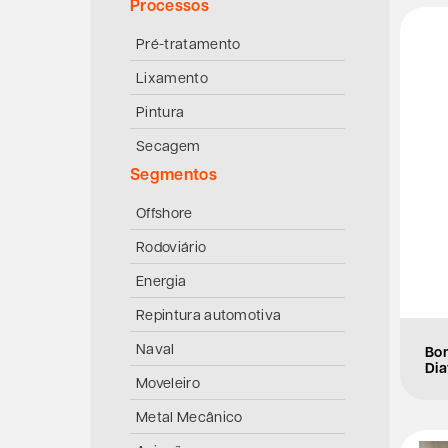
Processos
Pré-tratamento
Lixamento
Pintura
Secagem
Segmentos
Offshore
Rodoviário
Energia
Repintura automotiva
Naval
Bo
Di
Moveleiro
Metal Mecânico