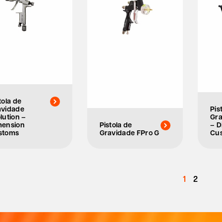
tola de
avidade
Pis
lution –
Gra
mension
Pistola de
– D
stoms
Gravidade FPro G
Cu
1
2