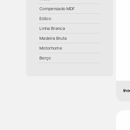
Compensado MDF
Eólico
Linha Branca
Madeira Bruta
Motorhome
Berço
Móvel Marcenaria
Navio
Piano
Ino
Porta
Rodas
Violão