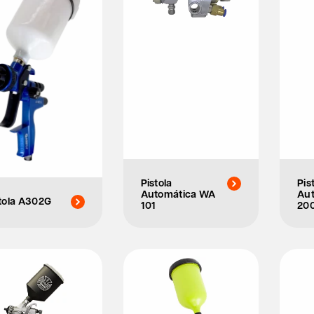
Pistola
Pis
Automática WA
Au
tola A302G
101
20