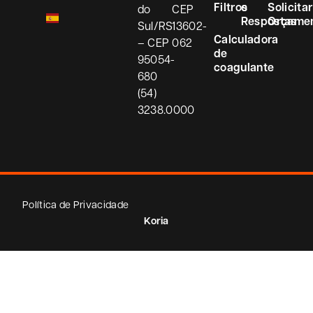
Filtros
e
Solicitar
do
CEP
Respostas
Orçame
Sul/RS
13602-
Calculadora
– CEP
062
de
95054-
coagulante
680
(54)
3238.0000
Política de Privacidade
Koria