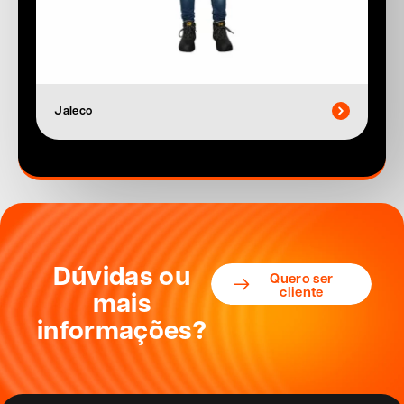
Jaleco
Dúvidas ou
Quero ser
cliente
mais
informações?