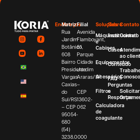
Endereços
Matriz
Filial
Soluções
Sobre
Contato
Rua
Avenida
Máquinas
Institucional
Contato
Jardim
Flamboyant,
e
Botânico,
81
Cabines
Cases
Atendim
608
Parque
ao clien
Bairro
Cidade
Equipamentos
Conteúdo
Presidente
Jardim
Trabalh
Acessórios
Conosc
Vargas
Araras/SP
FAQ –
Caxias
–
Perguntas
Filtros
e
Solicitar
do
CEP
Respostas
Orçame
Sul/RS
13602-
Calculadora
– CEP
062
de
95054-
coagulante
680
(54)
3238.0000