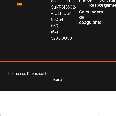
Filtros
e
Solicitar
do
CEP
Respostas
Orçame
Sul/RS
13602-
Calculadora
– CEP
062
de
95054-
coagulante
680
(54)
3238.0000
Política de Privacidade
Koria