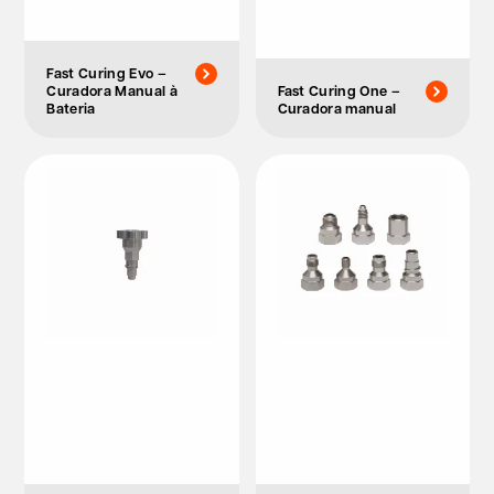
Fast Curing Evo –
Curadora Manual à
Fast Curing One –
Bateria
Curadora manual