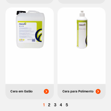
Cera em Galão
Cera para Polimento
1
2
3
4
5