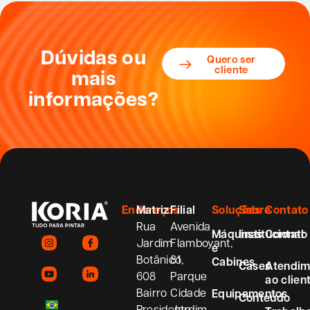
Dúvidas ou
Quero ser
cliente
mais
informações?
Endereços
Matriz
Filial
Soluções
Sobre
Contato
Rua
Avenida
Máquinas
Institucional
Contato
Jardim
Flamboyant,
e
Botânico,
81
Cabines
Cases
Atendim
608
Parque
ao clien
Bairro
Cidade
Equipamentos
Conteúdo
Presidente
Jardim