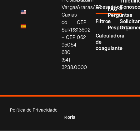
Trabalh
Acessórios
Conosc
Vargas
Araras/SP
FAQ –
Caxias
–
Perguntas
Filtros
e
Solicitar
do
CEP
Respostas
Orçame
Sul/RS
13602-
Calculadora
– CEP
062
de
95054-
coagulante
680
(54)
3238.0000
Política de Privacidade
Koria