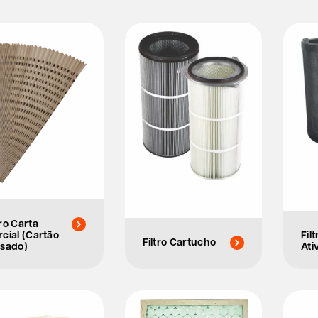
tro Carta
rcial (Cartão
Fil
Filtro Cartucho
ssado)
Ati