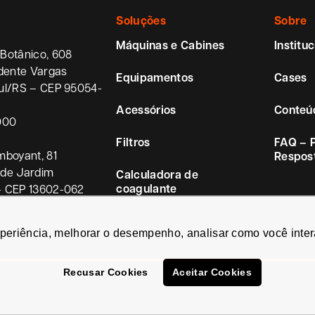
Soluções
Sobre
Máquinas e Cabines
Instituc
Botânico, 608
idente Vargas
Equipamentos
Cases
ul/RS – CEP 95054-
Acessórios
Conteú
000
Filtros
FAQ – 
mboyant, 81
Respos
ade Jardim
Calculadora de
coagulante
– CEP 13602-062
xperiência, melhorar o desempenho, analisar como você inter
Recusar Cookies
Aceitar Cookies