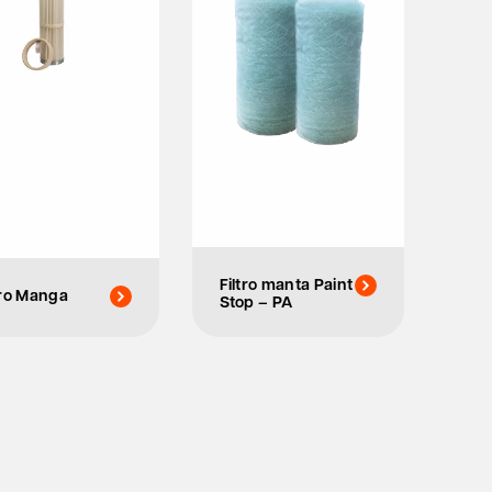
Filtro manta Paint
tro Manga
Stop – PA