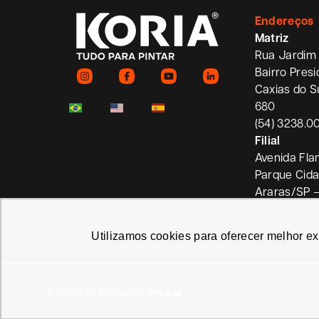
Endereços
Matriz
Rua Jardim 
Bairro Pres
Caxias do S
680
(54) 3238.0
Filial
Avenida Fla
Parque Cid
Araras/SP 
Utilizamos cookies para oferecer melhor e
Política de Privacidade
Koria