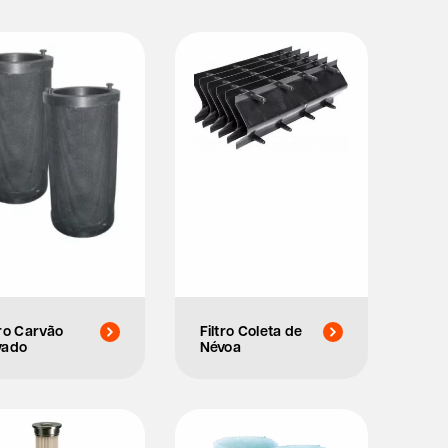
tro Carvão
Filtro Coleta de
vado
Névoa