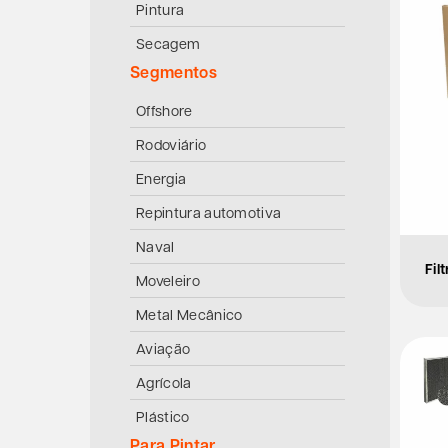
Pintura
Secagem
Segmentos
Offshore
Rodoviário
Energia
Repintura automotiva
Naval
Fil
Moveleiro
Metal Mecânico
Aviação
Agrícola
Plástico
Para Pintar