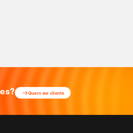
ões?
Quero ser cliente