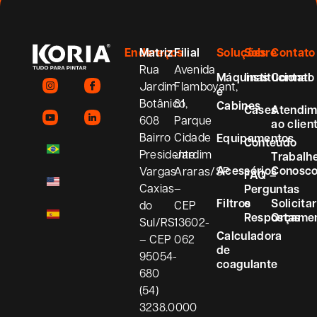
Endereços
Matriz
Filial
Soluções
Sobre
Contato
Rua
Avenida
Máquinas
Institucional
Contato
Jardim
Flamboyant,
e
Botânico,
81
Cabines
Cases
Atendim
608
Parque
ao clien
Bairro
Cidade
Equipamentos
Conteúdo
Presidente
Jardim
Trabalh
Acessórios
Conosc
Vargas
Araras/SP
FAQ –
Caxias
–
Perguntas
Filtros
e
Solicitar
do
CEP
Respostas
Orçame
Sul/RS
13602-
Calculadora
– CEP
062
de
95054-
coagulante
680
(54)
3238.0000