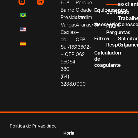
608
Parque
ao clien
Bairro
Cidade
Equipamentos
Conteúdo
Presidente
Jardim
Trabalh
Acessórios
Conosc
Vargas
Araras/SP
FAQ –
Caxias
–
Perguntas
Filtros
e
Solicitar
do
CEP
Respostas
Orçame
Sul/RS
13602-
Calculadora
– CEP
062
de
95054-
coagulante
680
(54)
3238.0000
Política de Privacidade
Koria