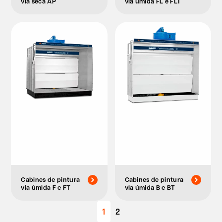
via seca AP
via úmida FL e FLT
Cabines de pintura
Cabines de pintura
via úmida F e FT
via úmida B e BT
1
2