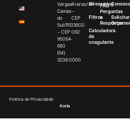
Acessórios
Conosc
Vargas
Araras/SP
FAQ –
Caxias
–
Perguntas
Filtros
e
Solicitar
do
CEP
Respostas
Orçame
Sul/RS
13602-
Calculadora
– CEP
062
de
95054-
coagulante
680
(54)
3238.0000
Política de Privacidade
Koria