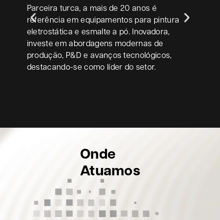
Parceira turca, a mais de 20 anos é
Parc
referência em equipamentos para pintura
forn
eletrostática e esmalte a pó. Inovadora,
apli
investe em abordagens modernas de
linh
produção, P&D e avanços tecnológicos,
todo
destacando-se como líder do setor.
Onde
Atuamos