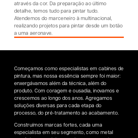
através da cor. Da preparação ao último
detalhe, temos tudo para pintar tudo.
Atendemos do marceneiro à multinacional,
realizando projetos para pintar desde um botão
a uma aeronave.
Começamos como especialistas em cabines de
pintura, mas nossa essência sempre foi maior:
enxergávamos além da técnica, além do
produto. Com coragem e ousadia, inovamos e
crescemos ao longo dos anos. Agregamos
soluções diversas para cada etapa do
processo, do pré-tratamento ao acabamento.
Construímos marcas fortes, cada uma
especialista em seu segmento, como metal