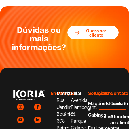
Dúvidas ou
Quero ser
cliente
mais
informações?
Endereços
Matriz
Filial
Soluções
Sobre
Contato
Rua
Avenida
Máquinas
Institucional
Contato
Jardim
Flamboyant,
e
Botânico,
81
Cabines
Cases
Atendim
608
Parque
ao clien
Bairro
Cidade
Equipamentos