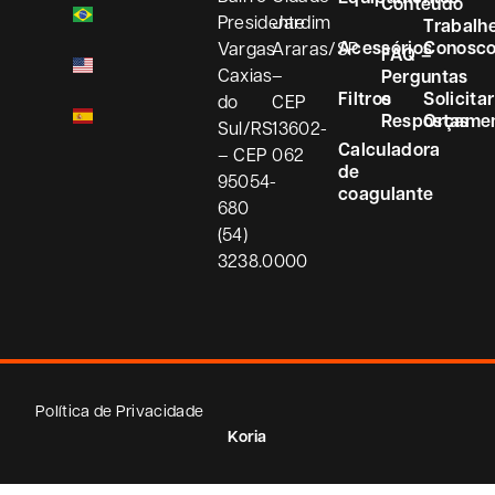
Conteúdo
Presidente
Jardim
Trabalh
Acessórios
Conosc
Vargas
Araras/SP
FAQ –
Caxias
–
Perguntas
Filtros
e
Solicitar
do
CEP
Respostas
Orçame
Sul/RS
13602-
Calculadora
– CEP
062
de
95054-
coagulante
680
(54)
3238.0000
Política de Privacidade
Koria