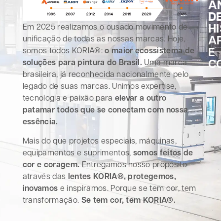
A
D
H
Em 2025 realizamos o ousado movimento de
A
unificação de todas as nossas marcas. Hoje,
E
somos todos KORIA®:
o maior ecossistema de
C
soluções para pintura do Brasil.
Uma marca
brasileira, já reconhecida nacionalmente pelo
legado de suas marcas. Unimos expertise,
tecnologia e paixão para
elevar a outro
patamar todos que se conectam com nossa
essência.
Mais do que projetos especiais, máquinas,
equipamentos e suprimentos,
somos feitos de
cor e coragem.
Entregamos nosso propósito
através das
lentes KORIA®, protegemos,
inovamos
e inspiramos. Porque se tem cor, tem
transformação.
Se tem cor, tem KORIA®.