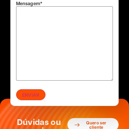
Mensagem
*
Dúvidas ou
Quero ser
cliente