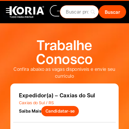
Trabalhe
Conosco
Confira abaixo as vagas disponíveis e envie seu
currículo
Expedidor(a) – Caxias do Sul
Caxias do Sul / RS
Saiba Mais
Candidatar-se