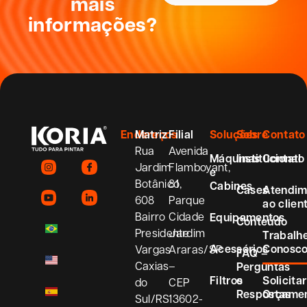
mais
informações?
Endereços
Matriz
Filial
Soluções
Sobre
Contato
Rua
Avenida
Máquinas
Institucional
Contato
Jardim
Flamboyant,
e
Botânico,
81
Cabines
Cases
Atendim
608
Parque
ao clien
Bairro
Cidade
Equipamentos
Conteúdo
Presidente
Jardim
Trabalh
Acessórios
Conosc
Vargas
Araras/SP
FAQ –
Caxias
–
Perguntas
Filtros
e
Solicitar
do
CEP
Respostas
Orçame
Sul/RS
13602-