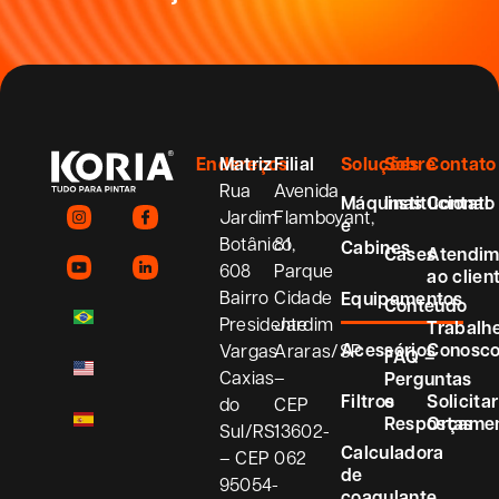
Endereços
Matriz
Filial
Soluções
Sobre
Contato
Rua
Avenida
Máquinas
Institucional
Contato
Jardim
Flamboyant,
e
Botânico,
81
Cabines
Cases
Atendim
608
Parque
ao clien
Bairro
Cidade
Equipamentos
Conteúdo
Presidente
Jardim
Trabalh
Acessórios
Conosc
Vargas
Araras/SP
FAQ –
Caxias
–
Perguntas
Filtros
e
Solicitar
do
CEP
Respostas
Orçame
Sul/RS
13602-
Calculadora
– CEP
062
de
95054-
coagulante