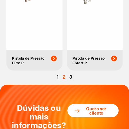
Pistola de Pressão
Pistola de Pressão
FPro P
FStart P
1
2
3
Dúvidas ou
Quero ser
cliente
mais
informações?