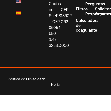
Caxias
–
Perguntas
Filtros
e
Solicitar
do
CEP
Respostas
Orçame
Sul/RS
13602-
Calculadora
– CEP
062
de
95054-
coagulante
680
(54)
3238.0000
Política de Privacidade
Koria