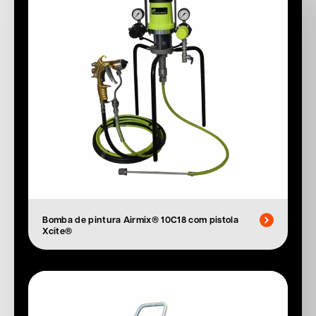
Bomba de pintura Airmix® 10C18 com pistola
Xcite®