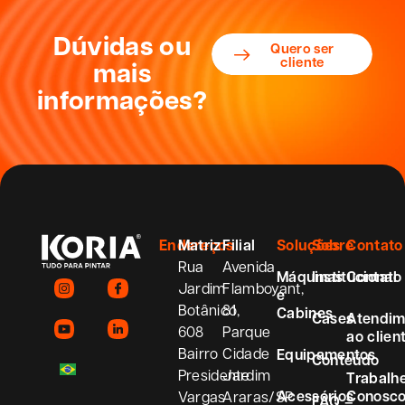
Dúvidas ou
Quero ser
cliente
mais
informações?
Endereços
Matriz
Filial
Soluções
Sobre
Contato
Rua
Avenida
Máquinas
Institucional
Contato
Jardim
Flamboyant,
e
Botânico,
81
Cabines
Cases
Atendim
608
Parque
ao clien
Bairro
Cidade
Equipamentos
Conteúdo
Presidente
Jardim
Trabalh
Acessórios
Conosc
Vargas
Araras/SP
FAQ –