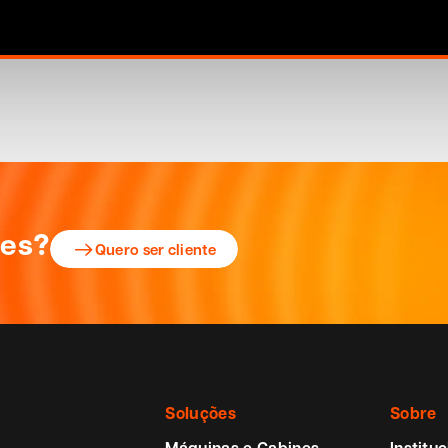
ões?
Quero ser cliente
Soluções
Sobre
Máquinas e Cabines
Instituc