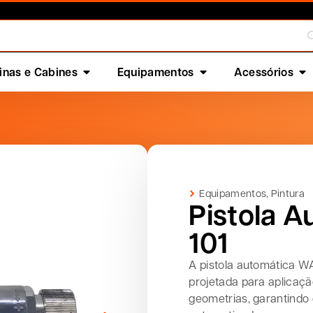
nas e Cabines
Equipamentos
Acessórios
Equipamentos
,
Pintura
Pistola 
101
A pistola automática W
projetada para aplicaçã
geometrias, garantindo 