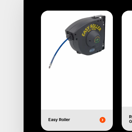
R
Easy Roller
G