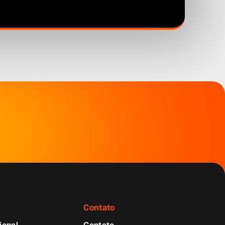
Contato
ional
Contato