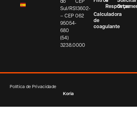
do
CEP
Respostas
Orçame
Sul/RS
13602-
Calculadora
– CEP
062
de
95054-
coagulante
680
(54)
3238.0000
Política de Privacidade
Koria