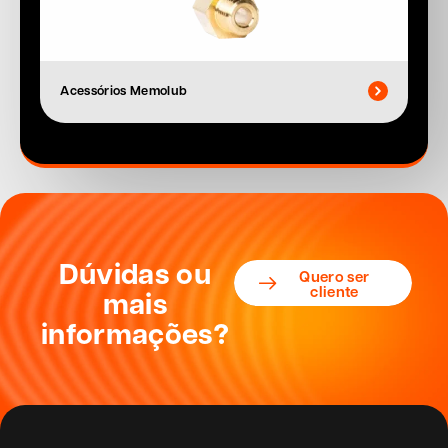
Acessórios Memolub
Dúvidas ou
Quero ser
cliente
mais
informações?