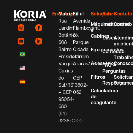
Endereços
Matriz
Filial
Soluções
Sobre
Contato
Rua
Avenida
Máquinas
Institucional
Contato
Jardim
Flamboyant,
e
Botânico,
81
Cabines
Cases
Atendim
608
Parque
ao clien
Bairro
Cidade
Equipamentos
Conteúdo
Presidente
Jardim
Trabalh
Acessórios
Conosc
Vargas
Araras/SP
FAQ –
Caxias
–
Perguntas
Filtros
e
Solicitar
do
CEP
Respostas
Orçame
Sul/RS
13602-
Calculadora
– CEP
062
de
95054-
coagulante
680
(54)
3238.0000