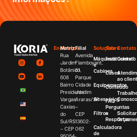
Endereços
Matriz
Filial
Soluções
Sobre
Contato
Rua
Avenida
Máquinas
Institucional
Contato
Jardim
Flamboyant,
e
Botânico,
81
Cabines
Cases
Atendim
608
Parque
ao clien
Bairro
Cidade
Equipamentos
Conteúdo
Presidente
Jardim
Trabalh
Acessórios
Conosc
Vargas
Araras/SP
FAQ –
Caxias
–
Perguntas
Filtros
e
Solicitar
do
CEP
Respostas
Orçame
Sul/RS
13602-
Calculadora
– CEP
062
de
95054-