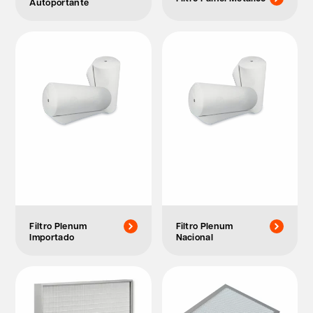
Autoportante
Filtro Plenum
Filtro Plenum
Importado
Nacional