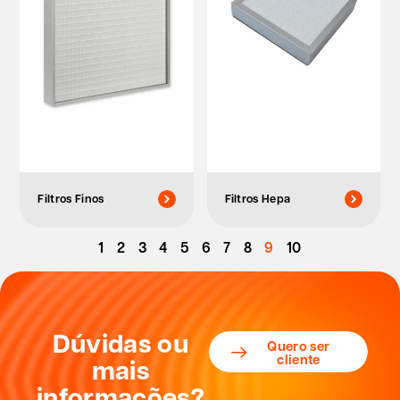
Filtros Finos
Filtros Hepa
1
2
3
4
5
6
7
8
9
10
Dúvidas ou
Quero ser
cliente
mais
informações?