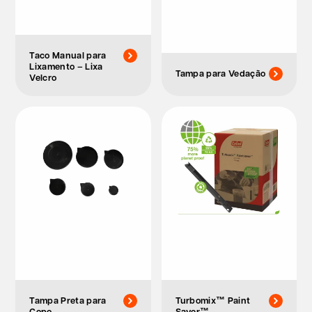
Taco Manual para
Lixamento – Lixa
Tampa para Vedação
Velcro
Tampa Preta para
Turbomix™ Paint
Copo
Saver™