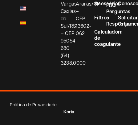
Acessórios
Conosc
Vargas
Araras/SP
FAQ –
Caxias
–
Perguntas
Filtros
e
Solicitar
do
CEP
Respostas
Orçame
Sul/RS
13602-
Calculadora
– CEP
062
de
95054-
coagulante
680
(54)
3238.0000
Política de Privacidade
Koria