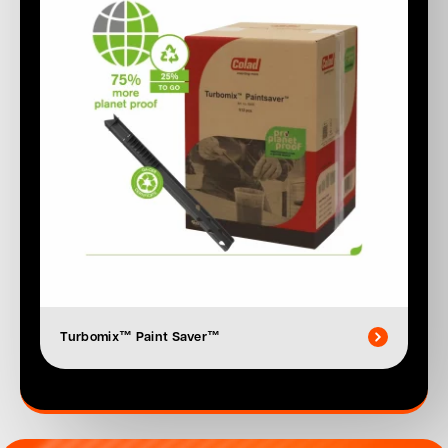
Turbomix™ Paint Saver™