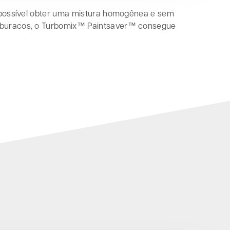
 é possível obter uma mistura homogênea e sem
us buracos, o Turbomix™ Paintsaver™ consegue