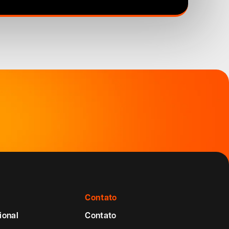
Contato
ional
Contato