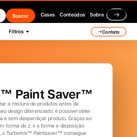
Cases
Conteúdos
Sobre
Filtros
Contato
™ Paint Saver™
zar a mistura de produtos antes da
seu design diferenciado, é possível obter
 e sem desperdiçar produto. Graças ao
m forma de z, e a forma e disposição
s, o Turbomix™ Paintsaver™ consegue