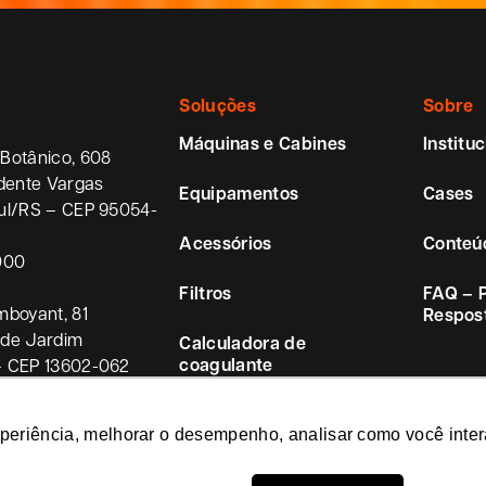
Soluções
Sobre
Máquinas e Cabines
Instituc
Botânico, 608
idente Vargas
Equipamentos
Cases
ul/RS – CEP 95054-
Acessórios
Conteú
000
Filtros
FAQ – 
mboyant, 81
Respos
ade Jardim
Calculadora de
coagulante
– CEP 13602-062
xperiência, melhorar o desempenho, analisar como você inter