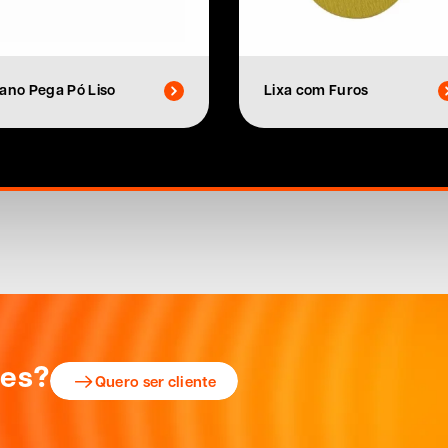
ano Pega Pó Liso
Lixa com Furos
ões?
Quero ser cliente