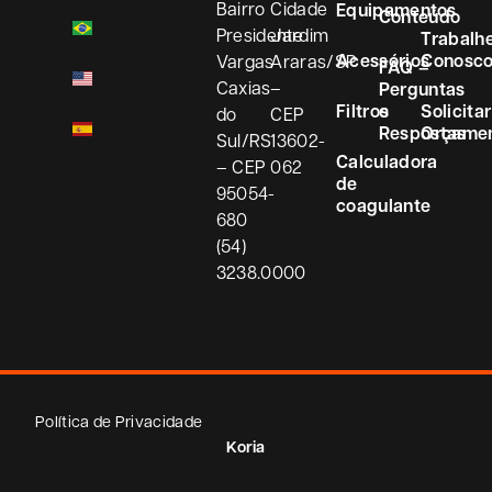
Bairro
Cidade
Equipamentos
Conteúdo
Presidente
Jardim
Trabalh
Acessórios
Conosc
Vargas
Araras/SP
FAQ –
Caxias
–
Perguntas
Filtros
e
Solicitar
do
CEP
Respostas
Orçame
Sul/RS
13602-
Calculadora
– CEP
062
de
95054-
coagulante
680
(54)
3238.0000
Política de Privacidade
Koria