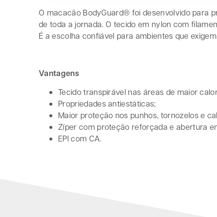
O macacão BodyGuard® foi desenvolvido para pro
de toda a jornada. O tecido em nylon com filame
É a escolha confiável para ambientes que exigem
Vantagens
Tecido transpirável nas áreas de maior calor
Propriedades antiestáticas;
Maior proteção nos punhos, tornozelos e ca
Zíper com proteção reforçada e abertura e
EPI com CA.