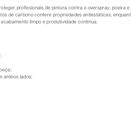
teger profissionais de pintura contra o
overspray
, poeira 
ntos de carbono confere propriedades antiestáticas, enquan
 acabamento limpo e produtividade contínua.
;
beça;
m ambos lados;