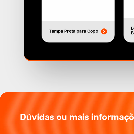
B
Tampa Preta para Copo
B
Dúvidas ou mais informaç