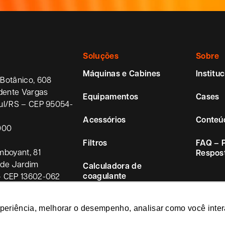
Soluções
Sobre
Máquinas e Cabines
Instituc
Botânico, 608
idente Vargas
Equipamentos
Cases
ul/RS – CEP 95054-
Acessórios
Conteú
000
Filtros
FAQ – 
mboyant, 81
Respos
ade Jardim
Calculadora de
coagulante
– CEP 13602-062
xperiência, melhorar o desempenho, analisar como você inter