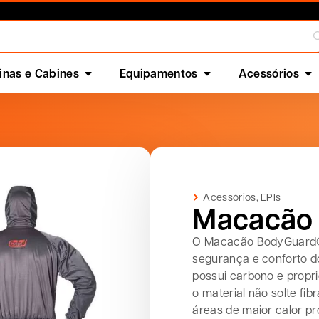
nas e Cabines
Equipamentos
Acessórios
Acessórios
,
EPIs
Macacão
O Macacão BodyGuard® 
segurança e conforto d
possui carbono e propr
o material não solte fib
áreas de maior calor p