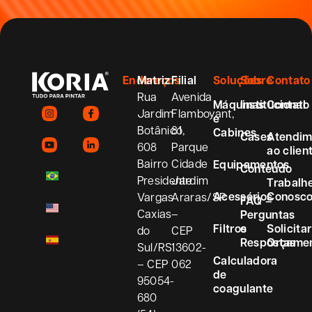
Endereços
Matriz
Filial
Soluções
Sobre
Contato
Rua
Avenida
Máquinas
Institucional
Contato
Jardim
Flamboyant,
e
Botânico,
81
Cabines
Cases
Atendim
608
Parque
ao clien
Bairro
Cidade
Equipamentos
Conteúdo
Presidente
Jardim
Trabalh
Acessórios
Conosc
Vargas
Araras/SP
FAQ –
Caxias
–
Perguntas
Filtros
e
Solicitar
do
CEP
Respostas
Orçame
Sul/RS
13602-
Calculadora
– CEP
062
de
95054-
coagulante
680