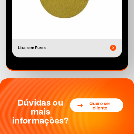
Lixa sem Furos
Dúvidas ou
Quero ser
cliente
mais
informações?