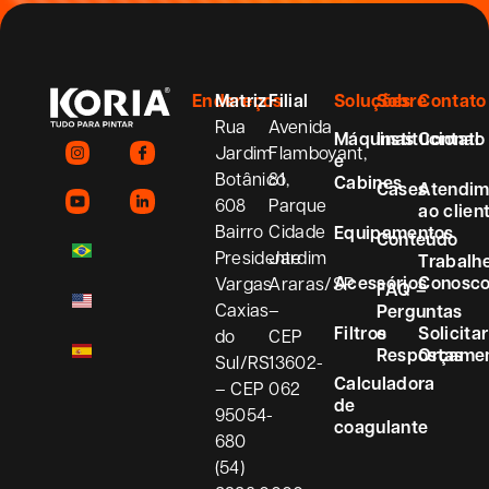
Endereços
Matriz
Filial
Soluções
Sobre
Contato
Rua
Avenida
Máquinas
Institucional
Contato
Jardim
Flamboyant,
e
Botânico,
81
Cabines
Cases
Atendim
608
Parque
ao clien
Bairro
Cidade
Equipamentos
Conteúdo
Presidente
Jardim
Trabalh
Acessórios
Conosc
Vargas
Araras/SP
FAQ –
Caxias
–
Perguntas
Filtros
e
Solicitar
do
CEP
Respostas
Orçame
Sul/RS
13602-
Calculadora
– CEP
062
de
95054-
coagulante
680
(54)