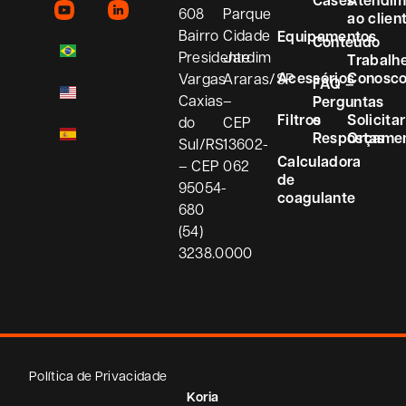
608
Parque
ao clien
Bairro
Cidade
Equipamentos
Conteúdo
Presidente
Jardim
Trabalh
Acessórios
Conosc
Vargas
Araras/SP
FAQ –
Caxias
–
Perguntas
Filtros
e
Solicitar
do
CEP
Respostas
Orçame
Sul/RS
13602-
Calculadora
– CEP
062
de
95054-
coagulante
680
(54)
3238.0000
Política de Privacidade
Koria