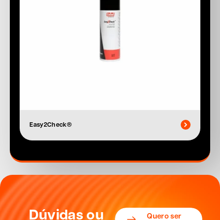
Easy2Check®
Dúvidas ou
Quero ser