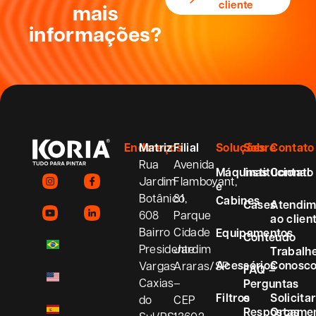
cliente
mais
informações?
Endereços
Matriz
Filial
Soluções
Sobre
Contato
Rua
Avenida
Máquinas
Institucional
Contato
Jardim
Flamboyant,
e
Botânico,
81
Cabines
Cases
Atendim
608
Parque
ao clien
Bairro
Cidade
Equipamentos
Conteúdo
Presidente
Jardim
Trabalh
Acessórios
Conosc
Vargas
Araras/SP
FAQ –
Caxias
–
Perguntas
Filtros
e
Solicitar
do
CEP
Respostas
Orçame