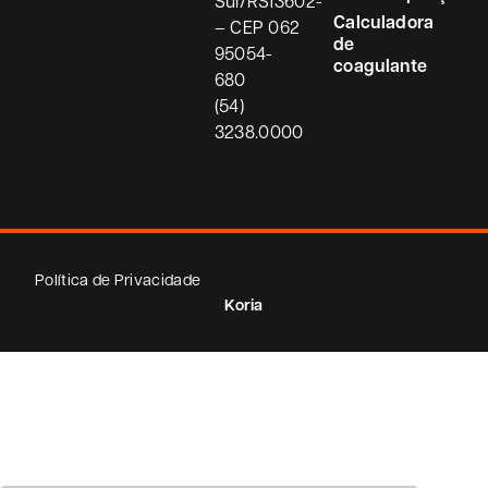
Sul/RS
13602-
Calculadora
– CEP
062
de
95054-
coagulante
680
(54)
3238.0000
Política de Privacidade
Koria