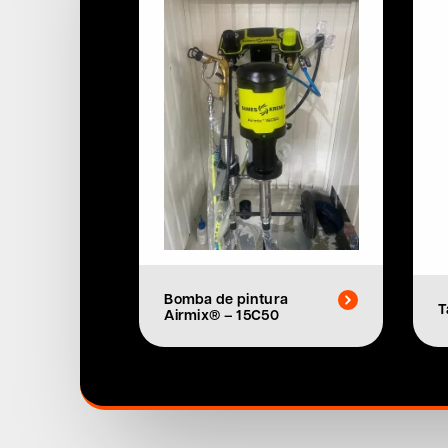
Bomba de pintura
T
Airmix® – 15C50