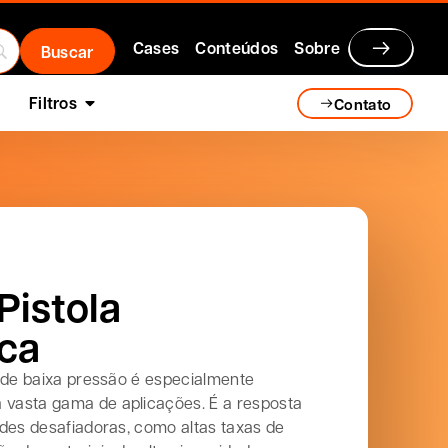
Cases
Conteúdos
Sobre
Filtros
Contato
Pistola
ca
 de baixa pressão é especialmente
vasta gama de aplicações. É a resposta
des desafiadoras, como altas taxas de