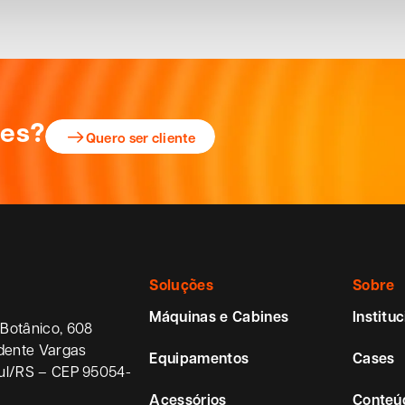
ões?
Quero ser cliente
Soluções
Sobre
Máquinas e Cabines
Instituc
Botânico, 608
idente Vargas
Equipamentos
Cases
ul/RS – CEP 95054-
Acessórios
Conteú