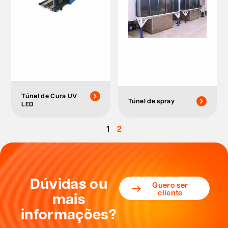
Túnel de Cura UV
Túnel de spray
LED
1
2
Dúvidas ou
Quero ser
cliente
mais
informações?