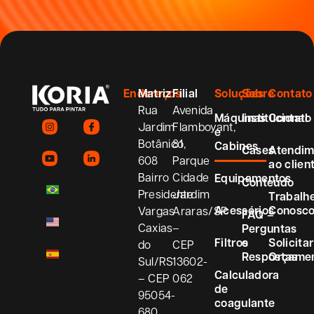
Endereços
Matriz
Filial
Soluções
Sobre
Contato
Rua
Avenida
Máquinas
Institucional
Contato
Jardim
Flamboyant,
e
Botânico,
81
Cabines
Cases
Atendim
608
Parque
ao clien
Bairro
Cidade
Equipamentos
Conteúdo
Presidente
Jardim
Trabalh
Acessórios
Conosc
Vargas
Araras/SP
FAQ –
Caxias
–
Perguntas
Filtros
e
Solicitar
do
CEP
Respostas
Orçame
Sul/RS
13602-
Calculadora
– CEP
062
de
95054-
coagulante
680