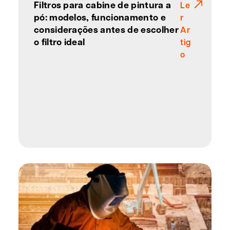
Filtros para cabine de pintura a
Le
pó: modelos, funcionamento e
r
considerações antes de escolher
Ar
o filtro ideal
tig
o