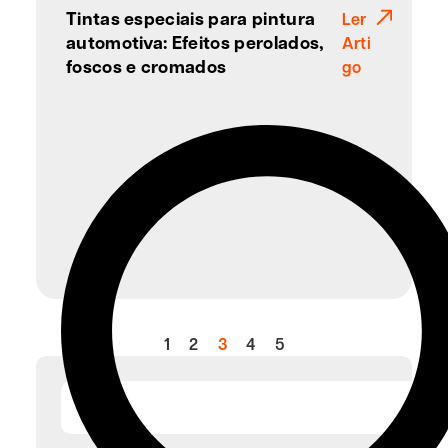
Tintas especiais para pintura
Ler
automotiva: Efeitos perolados,
Arti
foscos e cromados
go
1
2
3
4
5