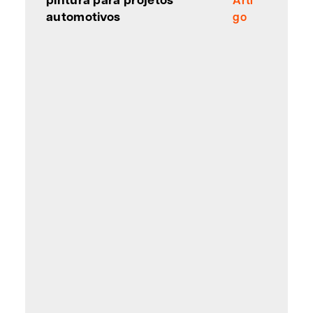
Arti
automotivos
go