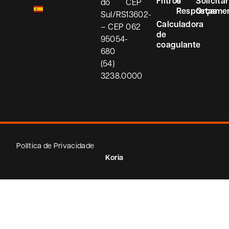
Filtros
e
Solicitar
do
CEP
Respostas
Orçame
Sul/RS
13602-
Calculadora
– CEP
062
de
95054-
coagulante
680
(54)
3238.0000
Política de Privacidade
Koria