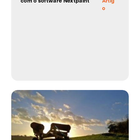
com o software Nextpaint
Artig
o