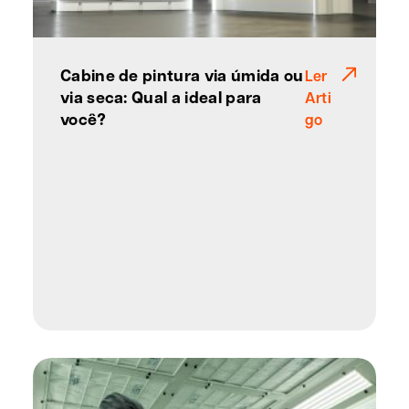
Cabine de pintura via úmida ou
Ler
via seca: Qual a ideal para
Arti
você?
go