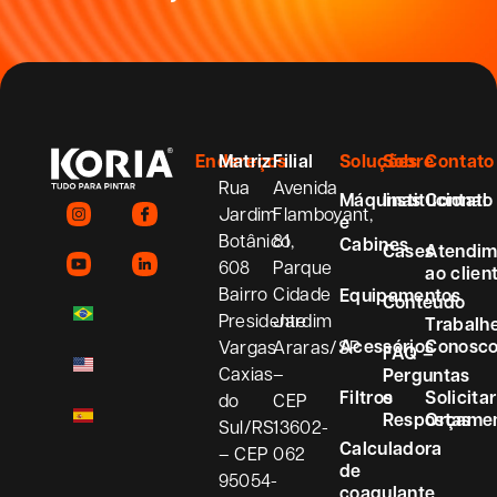
Endereços
Matriz
Filial
Soluções
Sobre
Contato
Rua
Avenida
Máquinas
Institucional
Contato
Jardim
Flamboyant,
e
Botânico,
81
Cabines
Cases
Atendim
608
Parque
ao clien
Bairro
Cidade
Equipamentos
Conteúdo
Presidente
Jardim
Trabalh
Acessórios
Conosc
Vargas
Araras/SP
FAQ –
Caxias
–
Perguntas
Filtros
e
Solicitar
do
CEP
Respostas
Orçame
Sul/RS
13602-
Calculadora
– CEP
062
de
95054-
coagulante