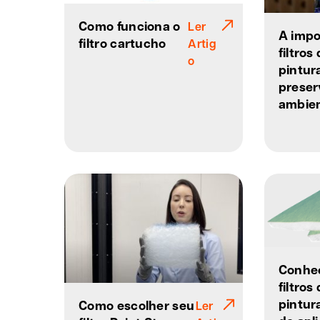
Como funciona o
Ler
A impo
filtro cartucho
Artig
filtros
o
pintur
preser
ambien
Conheç
filtros
pintur
Como escolher seu
Ler