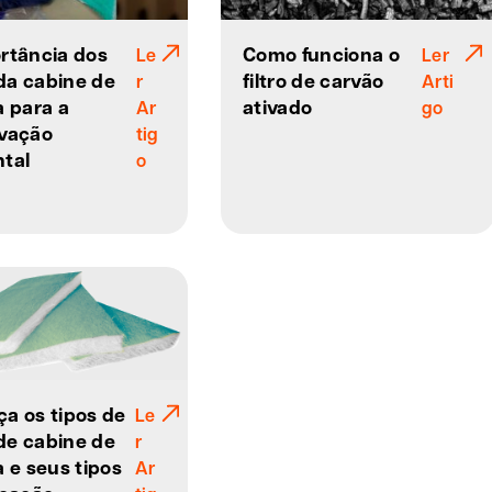
rtância dos
Como funciona o
Le
Ler
 da cabine de
filtro de carvão
r
Arti
a para a
ativado
Ar
go
vação
tig
tal
o
a os tipos de
Le
 de cabine de
r
a e seus tipos
Ar