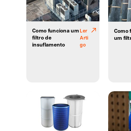
Como funciona um
Como 
Ler
filtro de
um fil
Arti
insuflamento
go