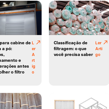
s para cabine de
Classificação de
L
Ler
 a pó:
filtragem: o que
er
Arti
s,
você precisa saber
A
go
namento e
rt
erações antes
ig
lher o filtro
o