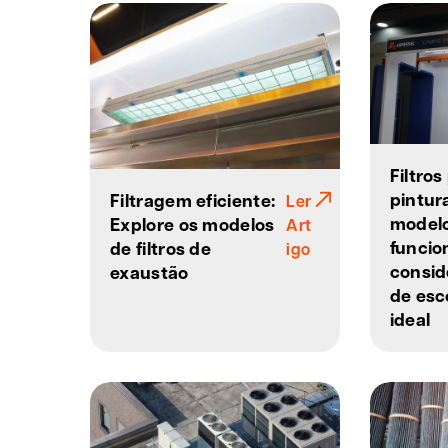
Filtro
pintura
Filtragem eficiente:
Ler
modelo
Explore os modelos
Art
funcio
de filtros de
igo
consid
exaustão
de esco
ideal