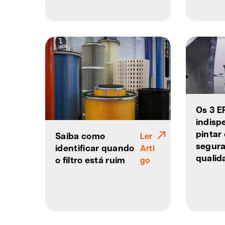
Os 3 EP
indisp
pintar
Saiba como
Ler
segura
identificar quando
Arti
qualid
o filtro está ruim
go