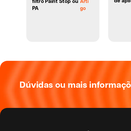
de apl
filtro Paint Stop ou
Arti
PA
go
Dúvidas ou mais informaç