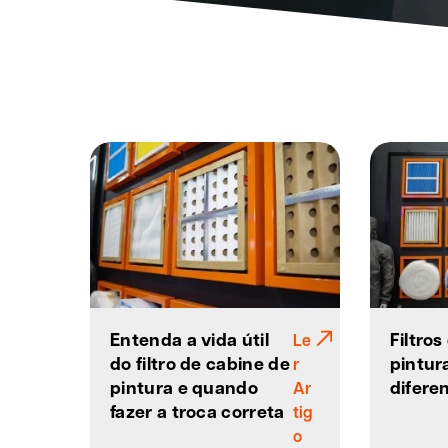
Entenda a vida útil
Filtro
Le
do filtro de cabine de
pintur
r
pintura e quando
difere
Ar
fazer a troca correta
tig
o