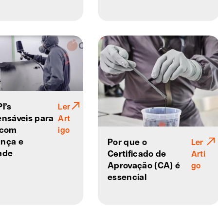
I’s
Ler
ensáveis para
Art
 com
igo
nça e
Por que o
Ler
ade
Certificado de
Arti
Aprovação (CA) é
go
essencial