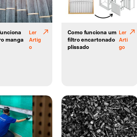
funciona
Como funciona um
Ler
Ler
tro manga
filtro encartonado
Artig
Arti
plissado
o
go