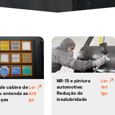
NR-15 e pintura
Ler
automotiva:
s de cabine de
Art
Ler
Redução de
a: entenda as
igo
Arti
insalubridade
nças
go