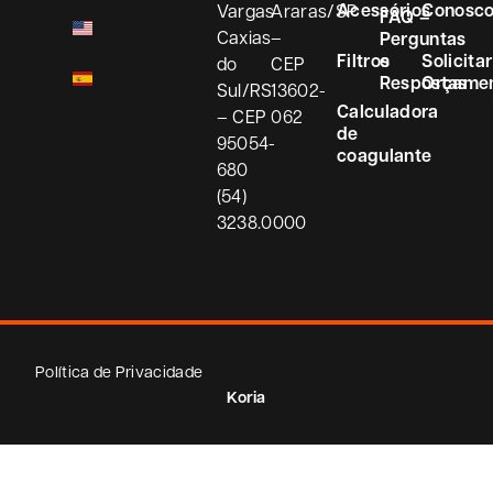
Acessórios
Conosc
Vargas
Araras/SP
FAQ –
Caxias
–
Perguntas
Filtros
e
Solicitar
do
CEP
Respostas
Orçame
Sul/RS
13602-
Calculadora
– CEP
062
de
95054-
coagulante
680
(54)
3238.0000
Política de Privacidade
Koria