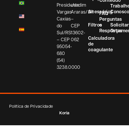
Conteúdo
Presidente
Jardim
Trabalh
Acessórios
Conosc
Vargas
Araras/SP
FAQ –
Caxias
–
Perguntas
Filtros
e
Solicitar
do
CEP
Respostas
Orçame
Sul/RS
13602-
Calculadora
– CEP
062
de
95054-
coagulante
680
(54)
3238.0000
Política de Privacidade
Koria