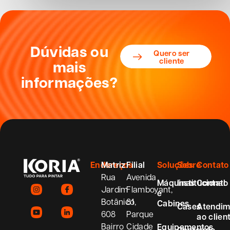
Dúvidas ou
Quero ser
cliente
mais
informações?
Endereços
Matriz
Filial
Soluções
Sobre
Contato
Rua
Avenida
Máquinas
Institucional
Contato
Jardim
Flamboyant,
e
Botânico,
81
Cabines
Cases
Atendim
608
Parque
ao clien
Bairro
Cidade
Equipamentos