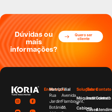
Dúvidas ou
Quero ser
cliente
mais
informações?
Endereços
Matriz
Filial
Soluções
Sobre
Contato
Rua
Avenida
Máquinas
Institucional
Contato
Jardim
Flamboyant,
e
Botânico,
81
Cabines
Cases
Atendim