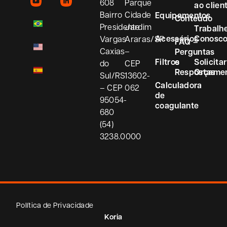
608
Parque
ao clien
Bairro
Cidade
Equipamentos
Conteúdo
Presidente
Jardim
Trabalh
Acessórios
Conosc
Vargas
Araras/SP
FAQ –
Caxias
–
Perguntas
Filtros
e
Solicitar
do
CEP
Respostas
Orçame
Sul/RS
13602-
Calculadora
– CEP
062
de
95054-
coagulante
680
(54)
3238.0000
Política de Privacidade
Koria