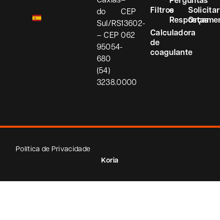
Perguntas
Filtros
e
Solicitar
do
CEP
Respostas
Orçame
Sul/RS
13602-
Calculadora
– CEP
062
de
95054-
coagulante
680
(54)
3238.0000
Política de Privacidade
Koria