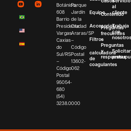
Casos
Servicio
Botánico,
Parque
al
608
Jardín
Equipo
cliente
Contenido
Barrio
de la
Accesorios
Trabaja
Presidente
Ciudad
Preguntas
con
Vargas
Araras/SP
frecuentes
nosotro
Filtros
–
Caxias
–
Preguntas
do
Código
y
Solicitar
calculadora
Sul/RS
Postal
respuestas
presupu
de
–
13602-
coagulantes
Código
062
Postal
95054-
680
(54)
3238.0000