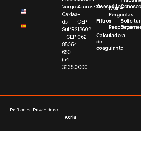
Acessórios
Conosc
Vargas
Araras/SP
FAQ –
Caxias
–
Perguntas
Filtros
e
Solicitar
do
CEP
Respostas
Orçame
Sul/RS
13602-
Calculadora
– CEP
062
de
95054-
coagulante
680
(54)
3238.0000
Política de Privacidade
Koria