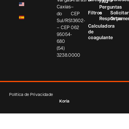
FAQ –
Caxias
–
Perguntas
Filtros
e
Solicitar
do
CEP
Respostas
Orçame
Sul/RS
13602-
Calculadora
– CEP
062
de
95054-
coagulante
680
(54)
3238.0000
Política de Privacidade
Koria