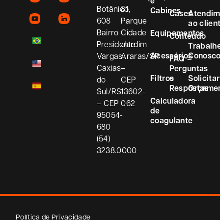
e
Botânico,
81
Cabines
Cases
Atendim
608
Parque
ao clien
Bairro
Cidade
Equipamentos
Conteúdo
Presidente
Jardim
Trabalh
Acessórios
Conosc
Vargas
Araras/SP
FAQ –
Caxias
–
Perguntas
Filtros
e
Solicitar
do
CEP
Respostas
Orçame
Sul/RS
13602-
Calculadora
– CEP
062
de
95054-
coagulante
680
(54)
3238.0000
Política de Privacidade